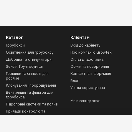
Каталог
Клієнтам
Гроубокси
Вхід до кабінету
Освітлення для гроубоксу
Про компанію Growtek
Добрива та стимулятори
Оплата і доставка
Земля, Ґрунтосуміші
Обмін та повернення
Горщики та ємності для
Контактна інформація
рослин
Блог
Клонування і пророщування
Угода користувача
Вентиляція та фільтри для
гроубокса
Ми в соцмережах
Гідропонні системи та полив
Прилади контролю та
вимірювання
Автоматизація та клімат-
контроль