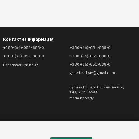
Контактна інформація
+380-(66)-051-888-0
+380-(66)-051-888-0
+380-(93)-051-888-0
+380-(66)-051-888-0
+380-(66)-051-888-0
Передзвонити вам?
growtek.kyiv@gmail.com
вулиця Велика Васильківська,
143, Київ, 02000
Мапа проїзду