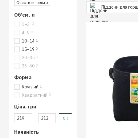
Очистити фільтр
Піддони для горщ
Об’єм, л
0
1–3
0
4–9
1
10–14
2
15–19
0
20–35
0
36–40
Форма
1
Круглий
0
Квадратний
Ціна, грн
Від Ціна, грн
До Ціна, грн
ОК
Наявність