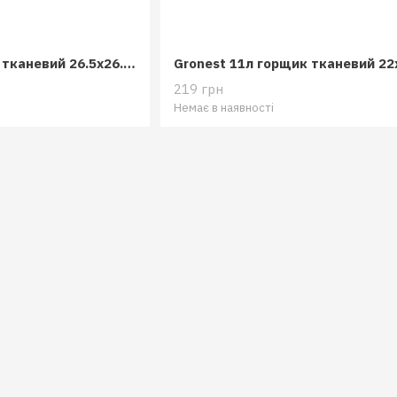
Gronest 19л горщик тканевий 26.5x26.5x27
Gronest 11л горщик тканевий 22
219 грн
Немає в наявності