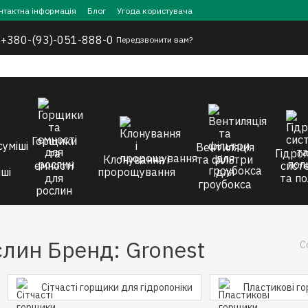
нтактна інформація
Блог
Угода користувача
,
+380-(93)-051-888-0
Передзвонити вам?
Горщики
Вентиляція
та
Гідроп
Клонування і
та фільтри
ємності
сист
ші
пророщування
для
для
та по
гроубокса
рослин
слин Бренд: Gronest
С
Сітчасті горщики для гідропоніки
Пластикові г