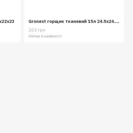
x22x23
Gronest горщик тканевий 15л 24.5x24.5x25
263 грн
Немає в наявності