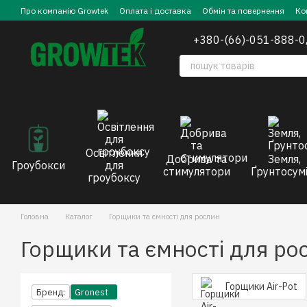
Перейти до основного контенту
Про компанію Growtek
Оплата і доставка
Обмін та повернення
Ко
+380-(66)-051-888-0
Освітлення
Добрива та
Земля,
Гроубокси
для
стимулятори
Ґрунтосумі
гроубоксу
Головна
Каталог
Горщики та ємності для рослин
Горщики та ємності для ро
Горщики Air-Pot
Бренд:
Gronest