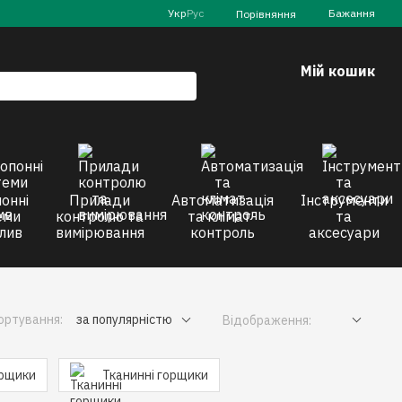
Укр
Рус
Бажання
Порівняння
Мій кошик
онні
Прилади
Автоматизація
Інструменти
еми
контролю та
та клімат-
та
лив
вимірювання
контроль
аксесуари
ортування:
за популярністю
Відображення:
орщики
Тканинні горщики