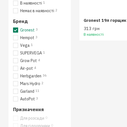
1
В наявності
2
Немає в наявності
Бренд
313 грн
3
Gronest
В наявності
3
Hempot
1
Vega
1
SUPERVEGA
4
Grow Pot
4
Air-pot
36
Herbgarden
2
Mars Hydro
11
Garland
3
AutoPot
Призначення
0
Для розсади
0
Для гідропоніки