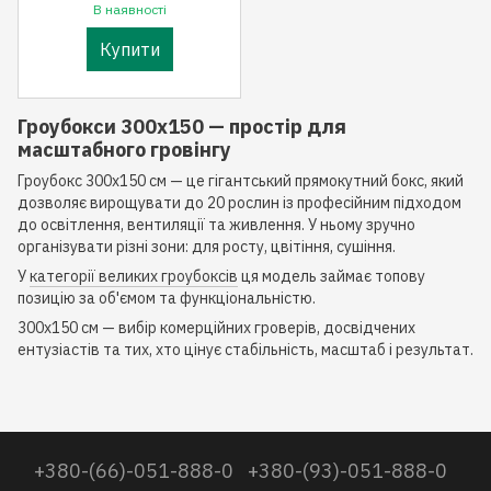
В наявності
Купити
Гроубокси 300x150 — простір для
масштабного гровінгу
Гроубокс 300x150 см — це гігантський прямокутний бокс, який
дозволяє вирощувати до 20 рослин із професійним підходом
до освітлення, вентиляції та живлення. У ньому зручно
організувати різні зони: для росту, цвітіння, сушіння.
У
категорії великих гроубоксів
ця модель займає топову
позицію за об'ємом та функціональністю.
300x150 см — вибір комерційних гроверів, досвідчених
ентузіастів та тих, хто цінує стабільність, масштаб і результат.
+380-(66)-051-888-0
+380-(93)-051-888-0