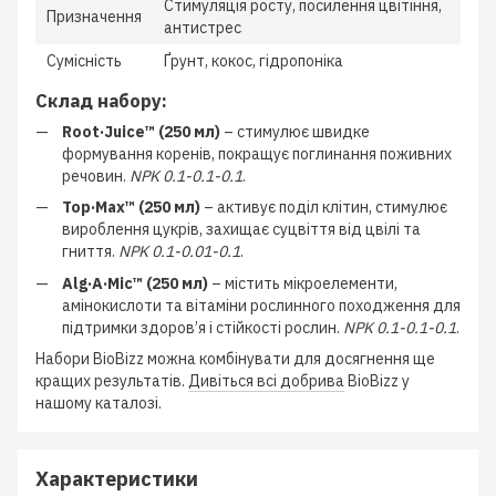
Стимуляція росту, посилення цвітіння,
Призначення
антистрес
Сумісність
Ґрунт, кокос, гідропоніка
Склад набору:
Root·Juice™ (250 мл)
– стимулює швидке
формування коренів, покращує поглинання поживних
речовин.
NPK 0.1-0.1-0.1
.
Top·Max™ (250 мл)
– активує поділ клітин, стимулює
вироблення цукрів, захищає суцвіття від цвілі та
гниття.
NPK 0.1-0.01-0.1
.
Alg·A·Mic™ (250 мл)
– містить мікроелементи,
амінокислоти та вітаміни рослинного походження для
підтримки здоров’я і стійкості рослин.
NPK 0.1-0.1-0.1
.
Набори BioBizz можна комбінувати для досягнення ще
кращих результатів.
Дивіться всі добрива
BioBizz у
нашому каталозі.
Характеристики