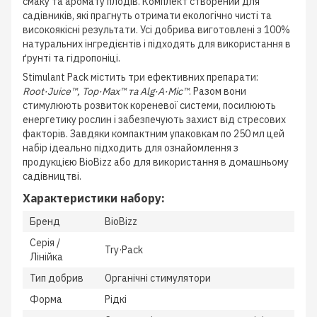
смаку та аромату плодів. Комплект створений для
садівників, які прагнуть отримати екологічно чисті та
високоякісні результати. Усі добрива виготовлені з 100%
натуральних інгредієнтів і підходять для використання в
ґрунті та гідропоніці.
Stimulant Pack містить три ефективних препарати:
Root·Juice™, Top·Max™ та Alg·A·Mic™
. Разом вони
стимулюють розвиток кореневої системи, посилюють
енергетику рослин і забезпечують захист від стресових
факторів. Завдяки компактним упаковкам по 250 мл цей
набір ідеально підходить для ознайомлення з
продукцією BioBizz або для використання в домашньому
садівництві.
Характеристики набору:
Бренд
BioBizz
Серія /
Try·Pack
Лінійка
Тип добрив
Органічні стимулятори
Форма
Рідкі