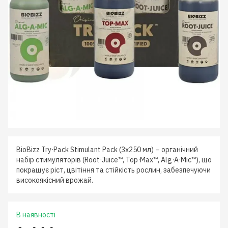
BioBizz Try·Pack Stimulant Pack (3х250 мл) – органічний
набір стимуляторів (Root·Juice™, Top·Max™, Alg·A·Mic™), що
покращує ріст, цвітіння та стійкість рослин, забезпечуючи
високоякісний врожай.
В наявності