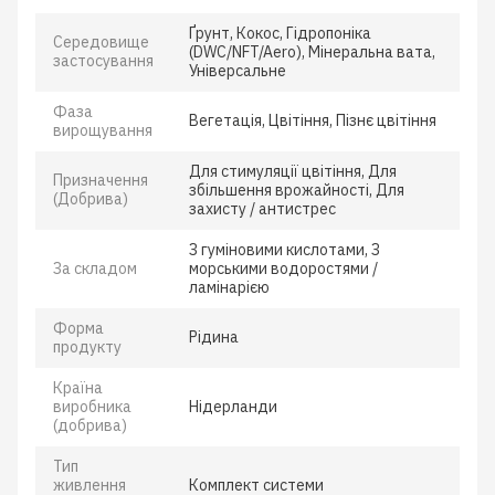
Ґрунт, Кокос, Гідропоніка
Середовище
(DWC/NFT/Aero), Мінеральна вата,
застосування
Універсальне
Фаза
Вегетація, Цвітіння, Пізнє цвітіння
вирощування
Для стимуляції цвітіння, Для
Призначення
збільшення врожайності, Для
(Добрива)
захисту / антистрес
З гуміновими кислотами, З
За складом
морськими водоростями /
ламінарією
Форма
Рідина
продукту
Країна
виробника
Нідерланди
(добрива)
Тип
живлення
Комплект системи