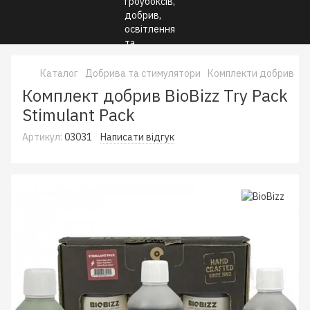
Каталог
Добрива та стимулятори
Комплекти добрив
К
Комплект добрив BioBizz Try Pack
Stimulant Pack
Артикул:
03031
Написати відгук