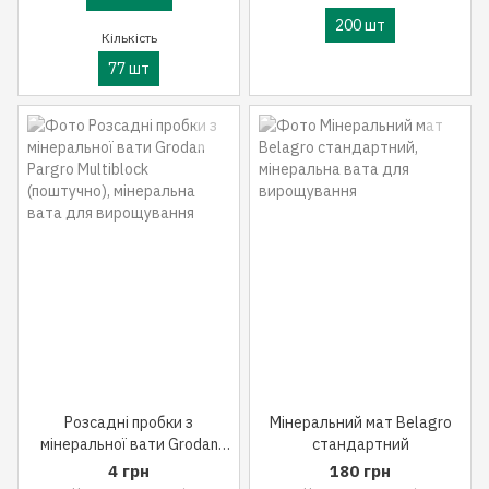
200 шт
Кількість
77 шт
Розсадні пробки з
Мінеральний мат Belagro
мінеральної вати Grodan
стандартний
Pargro Multiblock
4 грн
180 грн
(поштучно)