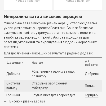
Немає в наявності
Немає в наявності
Мінеральна вата з високою аерацією
Мінеральна вата з високим рівнем аерації створює ідеальні
умови для розвитку кореневої системи. Вона забезпечує
циркуляцію повітря, утримує достатню кількість вологи та
запобігає застою води. Такий субстрат підходить для
розсади, укорінення та вирощування в гідро- й аеропонних
системах.
Для досягнення найкращих результатів радимо додати:
Де
Що додати
Навіщо
вибрати
Живлення на ранніх етапах
Добрива
Добрива
розвитку
Системи
Стабільне зволоження
Полив
поливу
субстрату
Горщики
Зручна висадка і пересадка
Горщики
Високий рівень аерації