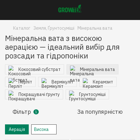
Каталог
Земля, Ґрунтосуміші
Мінеральна вата
Мінеральна вата з високою
аерацією — ідеальний вибір для
розсади та гідропоніки
Кокосовий субстрат
Мінеральна вата
Перліт
Вермікуліт
Керамзит
Покращувачі ґрунту
Грунтосуміші
Фільтр
За популярністю
1
Аерація
Висока