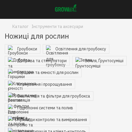
Каталог
Інструменти та аксесуари
Ножиці для рослин
Гроубокси
Освітлення для гроубоксу
Добрива та стимулятори
Земля, Ґрунтосуміші
Горщики та ємності для рослин
Клонування і пророщування
Вентиляція та фільтри для гроубокса
Гідропонні системи та полив
Прилади контролю та вимірювання
Автоматизація та клімат-контроль