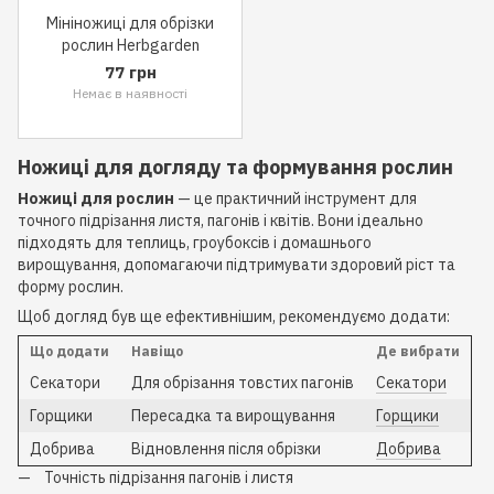
Мініножиці для обрізки
рослин Herbgarden
77 грн
Немає в наявності
Ножиці для догляду та формування рослин
Ножиці для рослин
— це практичний інструмент для
точного підрізання листя, пагонів і квітів. Вони ідеально
підходять для теплиць, гроубоксів і домашнього
вирощування, допомагаючи підтримувати здоровий ріст та
форму рослин.
Щоб догляд був ще ефективнішим, рекомендуємо додати:
Що додати
Навіщо
Де вибрати
Секатори
Для обрізання товстих пагонів
Секатори
Горщики
Пересадка та вирощування
Горщики
Добрива
Відновлення після обрізки
Добрива
Точність підрізання пагонів і листя