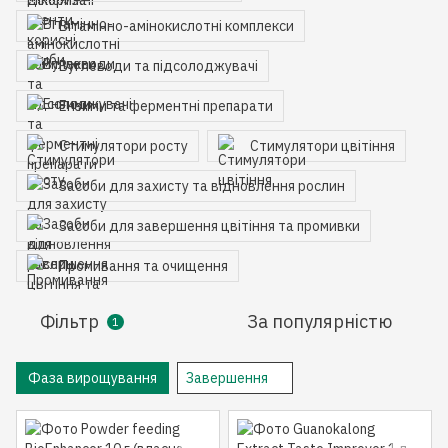
Вітамінно-амінокислотні комплекси
Вуглеводи та підсолоджувачі
Ензими та ферментні препарати
Стимулятори росту
Стимулятори цвітіння
Засоби для захисту та відновлення рослин
Засоби для завершення цвітіння та промивки
Промивання та очищення
Фільтр
За популярністю
1
Фаза вирощування
Завершення