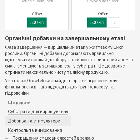
Немає в наявності
Немає в наявності
Об'єм
Об'єм
500 мл
500 мл
1 л
Органічні добавки на завершальному етапі
Фаза завершення — вирішальний етап у життєвому циклі
рослини. Органічні добавки допомагають правильно
підготувати врожай до збору, підсилюють природний аромат,
смак і зменшують залишкові солі у субстраті. Це дозволяє
отримати максимально чисту та якісну продукцію.
У каталозі Growtek ви знайдете органічні рішення для
фінальної стадії, що підходять для ґрунту, кокосу та
гідропоніки.
Що додати
Субстрати для вирощування
Добрива та стимулятори
Контроль та вимірювання
Покращення смакових якостей врожаю