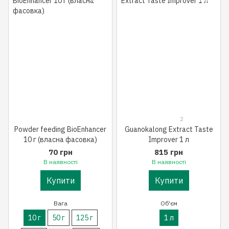
2
Powder feeding BioEnhancer
Guanokalong Extract Taste
10 г (власна фасовка)
Improver 1 л
70 грн
815 грн
В наявності
В наявності
Купити
Купити
Вага
Об'єм
10 г
50 г
125 г
1 л