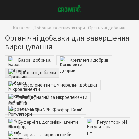
Каталог
Добрива та стимулятори
Органічні добавки
Органічні добавки для завершення
вирощування
Базові добрива
Комплекти добрив
Органічні добавки
Мікроелементи та мінеральні добавки
Кальцій, магній та мікроелементи
Регулятори NPK, Фосфор, Калій
Буферні та допоміжні агенти
Регулятори pH
Мікориза та корисні гриби