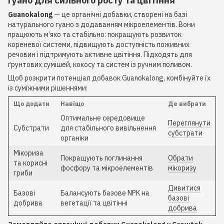
гуано для сильного росту та цвітіння
Guanokalong
— це органічні добавки, створені на базі
натурального гуано з додаванням мікроелементів. Вони
працюють м’яко та стабільно: покращують розвиток
кореневої системи, підвищують доступність поживних
речовин і підтримують активне цвітіння. Підходять для
ґрунтових сумішей, кокосу та систем із ручним поливом.
Щоб розкрити потенціал добавок Guanokalong, комбінуйте їх
із суміжними рішеннями:
Що додати
Навіщо
Де вибрати
Оптимальне середовище
Переглянути
Субстрати
для стабільного вивільнення
субстрати
органіки
Мікориза
Покращують поглинання
Обрати
та корисні
фосфору та мікроелементів
мікоризу
гриби
Дивитися
Базові
Балансують базове NPK на
базові
добрива
вегетації та цвітінні
добрива