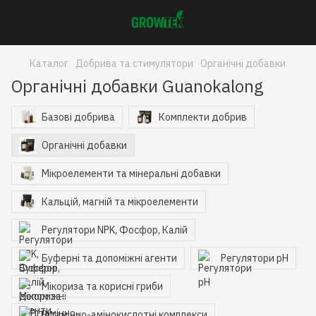
Каталог
Добрива та стимулятори
Органічні добавки
Органічні добавки Guanokalong
Базові добрива
Комплекти добрив
Органічні добавки
Мікроелементи та мінеральні добавки
Кальцій, магній та мікроелементи
Регулятори NPK, Фосфор, Калій
Буферні та допоміжні агенти
Регулятори pH
Мікориза та корисні гриби
Вітамінно-амінокислотні комплекси