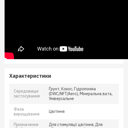
Характеристики
Ґрунт, Кокос, Гідропоніка
Середовище
(DWC/NFT/Aero), Мінеральна вата,
застосування
Універсальне
Фаза
Цвітіння
вирощування
Призначення
Для стимуляції цвітіння, Для