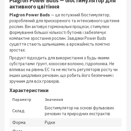
Plagron Power Buds — біостимулятор для
активного цвітіння
Plagron Power Buds
— це потужний біостимулятор,
розроблений для прискореного та інтенсивного цвітіння
рослин. Він активує гормональні процеси, стимулює
формування більшої кількості бутонів і забезпечує
компактне зростання рослин. Завдяки Power Buds
суцвіття стають щільнішими, а врожайність помітно
зростає.
Продукт підходить для використання з будь-якими
субстратами: ґрунт, кокосове волокно, гідропоніка. Не
впливає на рівень EC та не містить регуляторів росту чи
інших шкідливих речовин, що робить його безпечним і
зручним для всіх гроверів.
Характеристики
Параметр
Значення
Біостимулятор на основі фульвових
Склад
речовин та природних екстрактів
Форма
Рідке