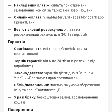
Накладений платіж:
оплата при отриманні
замовлення (комісія за тарифами Нової Пошти)
Онлайн-оплата:
Visa/MasterCard через Monobank або
ПриватБанк
Безготівковий розрахунок:
оплата на
розрахунковий рахунок для ФОП та юр. осіб
Гарантія
Оригінальність:
всі товари Growtek нові та
сертифіковані
Термін гарантії:
від 6 до 24 місяців (залежно від
виробника)
Законодавство:
гарантія діє згідно із Законом
України «Про захист прав споживачів»
Обмін/повернення:
можливі за умови збереження
чеку та повної комплектації
У разі браку:
безкоштовна заміна або повернення
коштів
Повернення