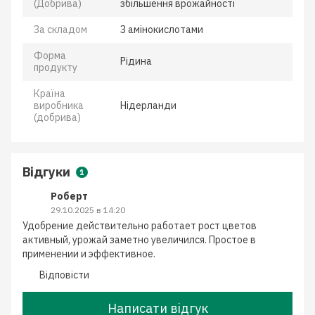
(Добрива)
збільшення врожайності
За складом
З амінокислотами
Форма
Рідина
продукту
Країна
виробника
Нідерланди
(добрива)
Відгуки
1
Роберт
29.10.2025 в 14:20
Удобрение действительно работает рост цветов
активный, урожай заметно увеличился. Простое в
применении и эффективное.
Відповісти
Написати відгук