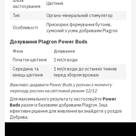
Фаза
Цвітіння
застосування
Тип
Органо-мінеральний стимулятор
Прискорює формування бутонів,
Особливості
сумісний з усіма добривами Plagron
Дозування Plagron Power Buds
Фаза
Дозування
Початок цвітіння
1 мл/л води
Середина та
1 мл/л води до останніх тижнів
кінець цвітіння
перед збором врожаю
Важливо: додавати Power Buds у розчин з моменту
переходу рослин на світловий режим 12/12.
Для максимального результату застосовуйте
Power
Buds
разом із базовими добривами Plagron. Інші
ефективні рішення для живлення ви знайдете у розділі
Добрива
.