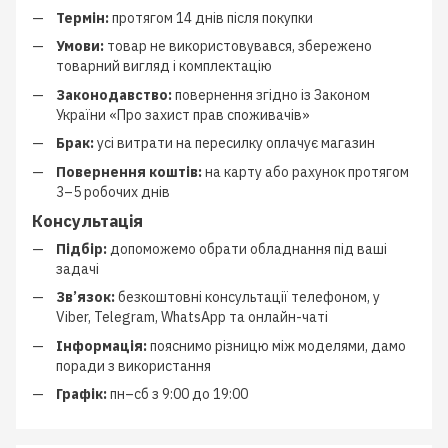
Термін:
протягом 14 днів після покупки
Умови:
товар не використовувався, збережено
товарний вигляд і комплектацію
Законодавство:
повернення згідно із Законом
України «Про захист прав споживачів»
Брак:
усі витрати на пересилку оплачує магазин
Повернення коштів:
на карту або рахунок протягом
3–5 робочих днів
Консультація
Підбір:
допоможемо обрати обладнання під ваші
задачі
Зв’язок:
безкоштовні консультації телефоном, у
Viber, Telegram, WhatsApp та онлайн-чаті
Інформація:
пояснимо різницю між моделями, дамо
поради з використання
Графік:
пн–сб з 9:00 до 19:00