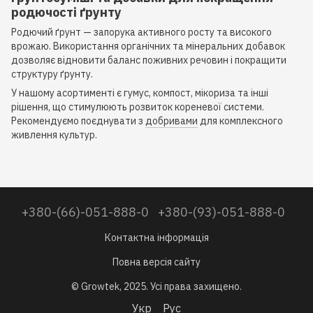
родючості ґрунту
Родючий ґрунт — запорука активного росту та високого
врожаю. Використання органічних та мінеральних добавок
дозволяє відновити баланс поживних речовин і покращити
структуру ґрунту.
У нашому асортименті є гумус, компост, мікориза та інші
рішення, що стимулюють розвиток кореневої системи.
Рекомендуємо поєднувати з
добривами
для комплексного
живлення культур.
+380-(66)-051-888-0
+380-(93)-051-888-0
Контактна інформація
Повна версія сайту
© Growtek, 2025. Усі права захищено.
Укр
Рус