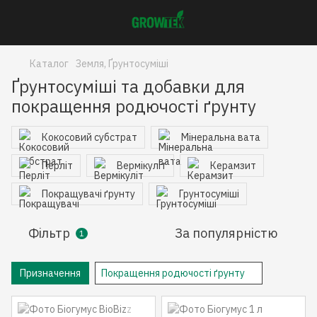
Каталог
Земля, Ґрунтосуміші
Ґрунтосуміші та добавки для
покращення родючості ґрунту
Кокосовий субстрат
Мінеральна вата
Перліт
Вермікуліт
Керамзит
Покращувачі ґрунту
Грунтосуміші
Фільтр
За популярністю
1
Призначення
Покращення родючості ґрунту