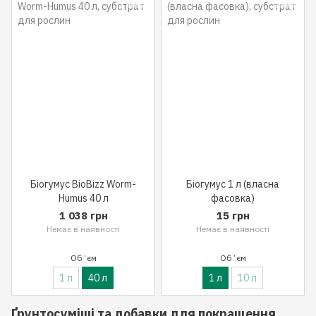
Біогумус BioBizz Worm-
Біогумус 1 л (власна
Humus 40 л
фасовка)
1 038 грн
15 грн
Немає в наявності
Немає в наявності
Обʼєм
Обʼєм
1 л
40 л
1 л
10 л
Ґрунтосуміші та добавки для покращення