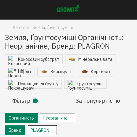
Каталог
Земля, Ґрунтосуміші
Земля, Ґрунтосуміші Органічність:
Неорганічне, Бренд: PLAGRON
Кокосовий субстрат
Мінеральна вата
Перліт
Вермікуліт
Керамзит
Покращувачі ґрунту
Грунтосуміші
Фільтр
За популярністю
2
Органічність
Неорганічне
Бренд
PLAGRON