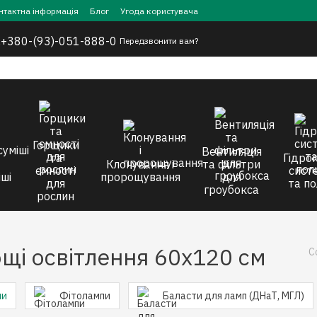
нтактна інформація
Блог
Угода користувача
,
+380-(93)-051-888-0
Передзвонити вам?
Горщики
Вентиляція
та
Гідроп
Клонування і
та фільтри
ємності
сист
ші
пророщування
для
для
та по
гроубокса
рослин
ощі освітлення 60x120 см
С
пи
Фітолампи
Баласти для ламп (ДНаТ, МГЛ)