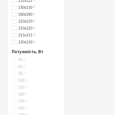
122x122
7
150x150
1
180x180
1
210x120
1
210x210
3
213x213
1
230x230
Потужність, Вт
0
40
0
45
0
50
0
100
0
135
0
140
0
150
0
200
0