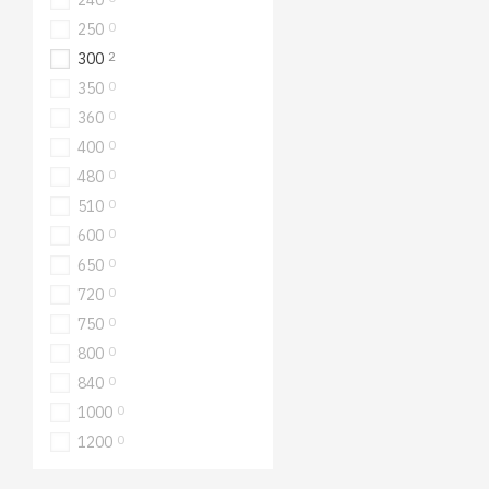
240
0
250
2
300
0
350
0
360
0
400
0
480
0
510
0
600
0
650
0
720
0
750
0
800
0
840
0
1000
0
1200