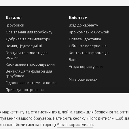
Каталог
Клієнтам
Гроубокси
Вхід до кабінету
Освітлення для гроубоксу
Про компанію Growtek
Добрива та стимулятори
Оплата і доставка
Земля, Ґрунтосуміші
Обмін та повернення
Горщики та ємності для
Контактна інформація
рослин
Блог
Клонування і пророщування
Угода користувача
Вентиляція та фільтри для
гроубокса
Ми в соцмережах
Гідропонні системи та полив
Прилади контролю та
вимірювання
Автоматизація та клімат-
контроль
 маркетингу та статистичних цілей, а також для безпечної та опт
Інструменти та аксесуари
штуваннях вашого браузера. Натисніть кнопку «Погодитися», щоб да
жна ознайомитися на сторінці
Угода користувача
.