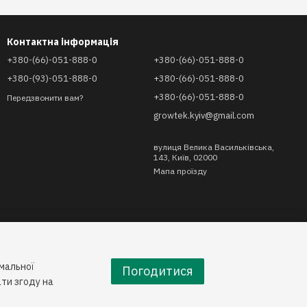
Контактна інформація
+380-(66)-051-888-0
+380-(66)-051-888-0
+380-(93)-051-888-0
+380-(66)-051-888-0
+380-(66)-051-888-0
Передзвонити вам?
growtek.kyiv@gmail.com
вулиця Велика Васильківська,
143, Київ, 02000
Мапа проїзду
имальної
Погодитися
ти згоду на