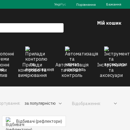
Укр
Рус
Бажання
Порівняння
Мій кошик
онні
Прилади
Автоматизація
Інструменти
еми
контролю та
та клімат-
та
лив
вимірювання
контроль
аксесуари
ортування:
за популярністю
Відображення:
Відбивачі (рефлектори)