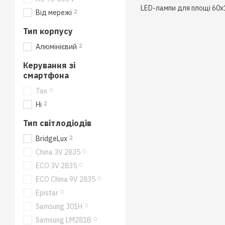
LED-лампи для площі 60x1
2
Від мережі
Тип корпусу
2
Алюмінієвий
Керування зі
смартфона
0
Так
2
Ні
Тип світлодіодів
2
BridgeLux
0
China 3V 2835
0
ECO 3V 2835
0
ECO China 9V 2835
0
Epistar
0
Samsung 301H
0
Samsung LM281B