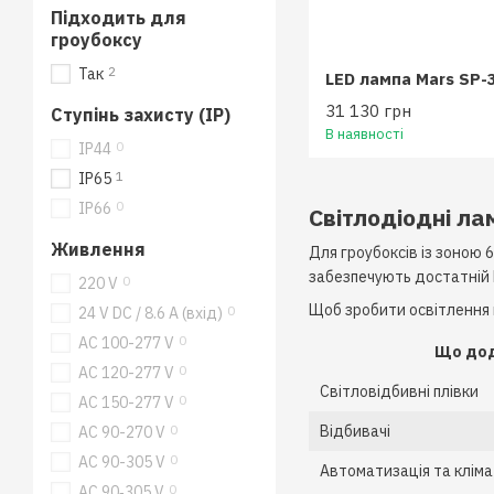
Підходить для
гроубоксу
2
Так
31 130 грн
Ступінь захисту (IP)
В наявності
0
IP44
1
IP65
0
IP66
Світлодіодні ла
Живлення
Для гроубоксів із зоною 
забезпечують достатній P
0
220 V
Щоб зробити освітлення
0
24 V DC / 8.6 A (вхід)
0
AC 100-277 V
Що до
0
AC 120-277 V
Світловідбивні плівки
0
AC 150-277 V
Відбивачі
0
AC 90-270 V
0
AC 90-305 V
Автоматизація та клім
0
AC 90‑305 V