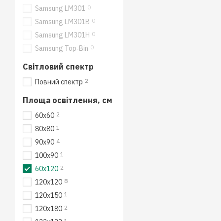
0
Samsung LM301
0
Samsung LM301B
0
Samsung LM301H
0
Samsung Top‑Bin
Світловий спектр
2
Повний спектр
Площа освітлення, см
2
60x60
1
80x80
4
90x90
1
100x90
2
60x120
8
120x120
1
120x150
2
120x180
1