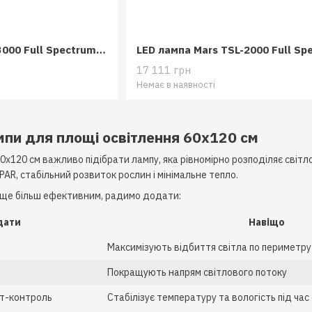
LED лампа Mars SP-3000 Full Spectrum 300W
LED лампа Mars TSL-2000 Full Sp
17 111 грн
Немає в наявності
мпи для площі освітлення 60x120 см
60x120 см важливо підібрати лампу, яка рівномірно розподіляє світл
AR, стабільний розвиток рослин і мінімальне тепло.
 ще більш ефективним, радимо додати:
дати
Навіщо
Максимізують відбиття світла по периметру
Покращують напрям світлового потоку
ат-контроль
Стабілізує температуру та вологість під час