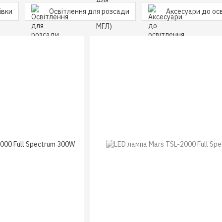
івки
Освітлення для розсади
Аксесуари до ос