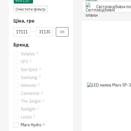
60x120
Світловідбивні пл
Очистити фільтр
Ціна, грн
Від Ціна, грн
До Ціна, грн
ОК
Бренд
0
Sunplus
0
UFO
0
Sun Spirit
0
Samsung
0
Heleonic
0
Cannastar
0
The Jungle
0
Sunlight
0
Lucius
2
Mars Hydro