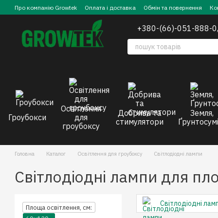
Перейти до основного контенту
Про компанію Growtek
Оплата і доставка
Обмін та повернення
Ко
+380-(66)-051-888-0
Освітлення
Добрива та
Земля,
Гроубокси
для
стимулятори
Ґрунтосумі
гроубоксу
Головна
Каталог
Освітлення для гроубоксу
Світлодіодні лампи
Світлодіодні лампи для пл
Світлодіодні лам
Площа освітлення, см: