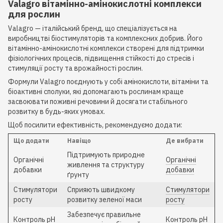
Valagro вітамінно-амінокислотні комплекси
для рослин
Valagro — італійський бренд, що спеціалізується на
виробництві біостимуляторів та комплексних добрив. Його
вітамінно-амінокислотні комплекси створені для підтримки
фізіологічних процесів, підвищення стійкості до стресів і
стимуляції росту та врожайності рослин.
Формули Valagro поєднують у собі амінокислоти, вітаміни та
біоактивні сполуки, які допомагають рослинам краще
засвоювати поживні речовини й досягати стабільного
розвитку в будь-яких умовах.
Щоб посилити ефективність, рекомендуємо додати:
Що додати
Навіщо
Де вибрати
Підтримують природне
Органічні
Органічні
живлення та структуру
добавки
добавки
ґрунту
Стимулятори
Сприяють швидкому
Стимулятори
росту
розвитку зеленої маси
росту
Забезпечує правильне
Контроль pH
Контроль pH