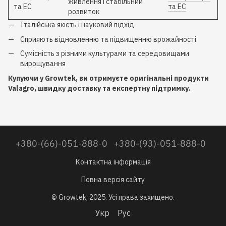
живлення і стабільний
та EC
та EC
розвиток
Італійська якість і науковий підхід
Сприяють відновленню та підвищенню врожайності
Сумісність з різними культурами та середовищами
вирощування
Купуючи у Growtek, ви отримуєте оригінальні продукти
Valagro, швидку доставку та експертну підтримку.
+380-(66)-051-888-0
+380-(93)-051-888-0
Контактна інформація
Повна версія сайту
© Growtek, 2025. Усі права захищено.
Укр
Рус