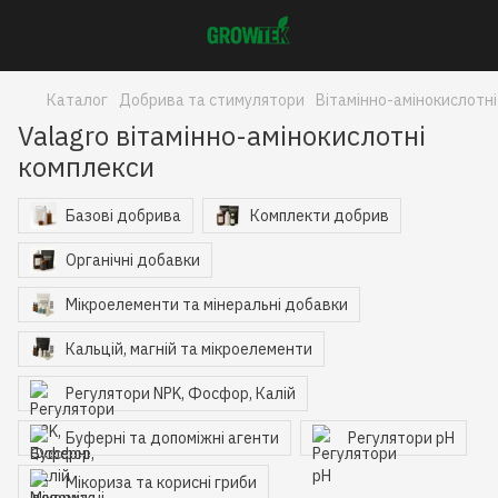
Каталог
Добрива та стимулятори
Вітамінно-амінокислотні
Valagro вітамінно-амінокислотні
комплекси
Базові добрива
Комплекти добрив
Органічні добавки
Мікроелементи та мінеральні добавки
Кальцій, магній та мікроелементи
Регулятори NPK, Фосфор, Калій
Буферні та допоміжні агенти
Регулятори pH
Мікориза та корисні гриби