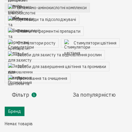
Вітамінно-амінокислотні комплекси
Вуглеводи та підсолоджувачі
Ензими та ферментні препарати
Стимулятори росту
Стимулятори цвітіння
Засоби для захисту та відновлення рослин
Засоби для завершення цвітіння та промивки
Промивання та очищення
Фільтр
За популярністю
1
Бренд
Немає товарів