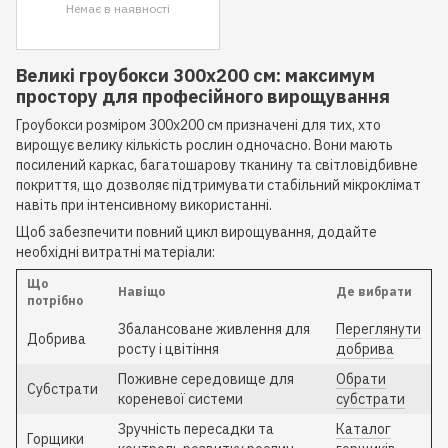
Немає в наявності
Великі гроубокси 300x200 см: максимум
простору для професійного вирощування
Гроубокси розміром 300x200 см призначені для тих, хто
вирощує велику кількість рослин одночасно. Вони мають
посилений каркас, багатошарову тканину та світловідбивне
покриття, що дозволяє підтримувати стабільний мікроклімат
навіть при інтенсивному використанні.
Щоб забезпечити повний цикл вирощування, додайте
необхідні витратні матеріали:
Що
Навіщо
Де вибрати
потрібно
Збалансоване живлення для
Переглянути
Добрива
росту і цвітіння
добрива
Поживне середовище для
Обрати
Субстрати
кореневої системи
субстрати
Зручність пересадки та
Каталог
Горщики