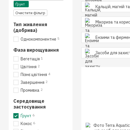
Ґрунт
Кальцій, магній т
Очистити фільтр
Мікориза та корис
Тип живлення
(добрива)
Ензими та фермен
5
Однокомпонентне
Фаза вирощування
Засоби для захис
1
Вегетація
2
Цвітіння
4
Пізнє цвітіння
2
Завершення
2
Промивка
Середовище
застосування
6
Ґрунт
6
Кокос