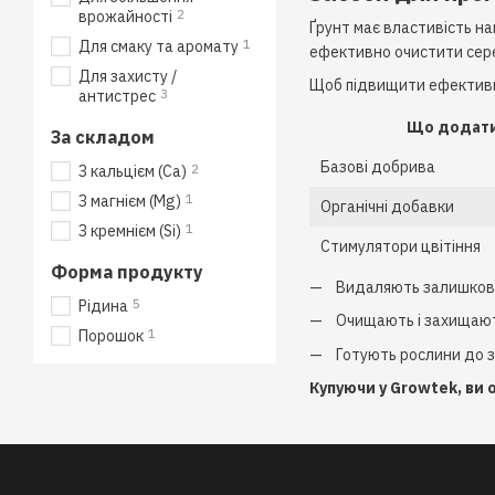
2
врожайності
Ґрунт має властивість н
1
Для смаку та аромату
ефективно очистити сере
Для захисту /
Щоб підвищити ефективн
3
антистрес
Що додат
За складом
Базові добрива
2
З кальцієм (Ca)
1
З магнієм (Mg)
Органічні добавки
1
З кремнієм (Si)
Стимулятори цвітіння
Форма продукту
Видаляють залишкові 
5
Рідина
Очищають і захищают
1
Порошок
Готують рослини до 
Купуючи у Growtek, ви