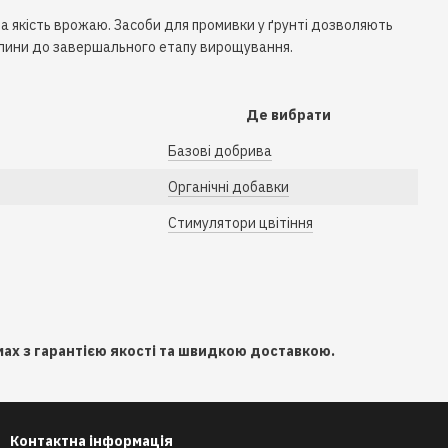
а якість врожаю. Засоби для промивки у ґрунті дозволяють
слини до завершального етапу вирощування.
Де вибрати
Базові добрива
Органічні добавки
Стимулятори цвітіння
мах з гарантією якості та швидкою доставкою.
Контактна інформація