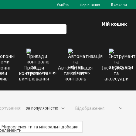
Укр
Рус
Бажання
Порівняння
Мій кошик
онні
Прилади
Автоматизація
Інструменти
еми
контролю та
та клімат-
та
лив
вимірювання
контроль
аксесуари
ортування:
за популярністю
Відображення:
Мікроелементи та мінеральні добавки