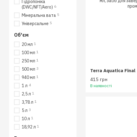
Гідропоніка
6
(DWC/NFT/Aero)
5
Мінеральна вата
5
Універсальне
Об'єм
1
20 мл
1
100 мл
1
250 мл
3
500 мл
Terra Aquatica Final
1
940 мл
415 грн
4
1 л
В наявності
1
2,5 л
1
3,78 л
3
5 л
1
10 л
1
18,92 л