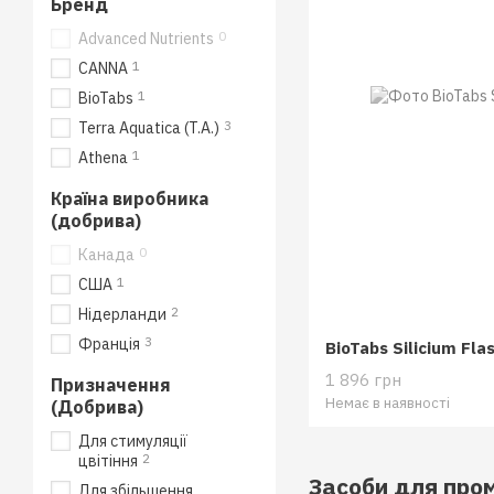
Бренд
0
Advanced Nutrients
1
CANNA
1
BioTabs
3
Terra Aquatica (T.A.)
1
Athena
Країна виробника
(добрива)
0
Канада
1
США
2
Нідерланди
3
Франція
BioTabs Silicium Flas
1 896 грн
Призначення
Немає в наявності
(Добрива)
Для стимуляції
2
цвітіння
Засоби для пром
Для збільшення