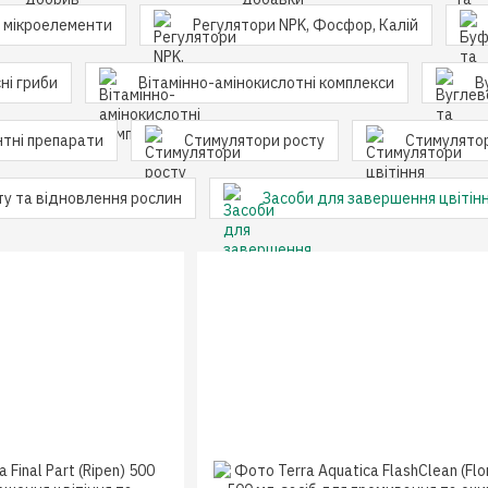
а мікроелементи
Регулятори NPK, Фосфор, Калій
ні гриби
Вітамінно-амінокислотні комплекси
В
тні препарати
Стимулятори росту
Стимулятор
ту та відновлення рослин
Засоби для завершення цвітін