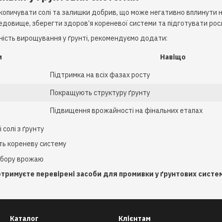
акопичувати солі та залишки добрив, що може негативно вплинути н
довище, зберегти здоров’я кореневої системи та підготувати ро
ість вирощування у ґрунті, рекомендуємо додати:
и
Навіщо
Підтримка на всіх фазах росту
Покращують структуру ґрунту
Підвищення врожайності на фінальних етапах
солі з ґрунту
ь кореневу систему
збору врожаю
 отримуєте перевірені засоби для промивки у ґрунтових систе
Каталог
Клієнтам