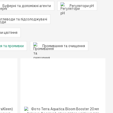
Буферні та допоміжні агенти
Регулятори pH
углеводи та підсолоджувачі
и цвітіння
ня та промивки
Промивання та очищення