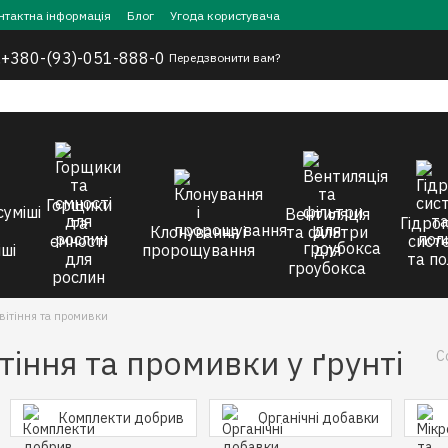
нтактна інформація
Блог
Угода користувача
,
+380-(93)-051-888-0
Передзвонити вам?
Горщики
Вентиляція
та
Гідроп
Клонування і
та фільтри
ємності
сист
ші
пророщування
для
для
та по
гроубокса
рослин
вітіння та промивки
тіння та промивки у ґрунті
С
Комплекти добрив
Органічні добавки