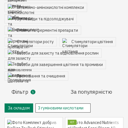
Вітамінно-амінокислотні комплекси
Вуглеводи та підсолоджувачі
Ензими та ферментні препарати
Стимулятори росту
Стимулятори цвітіння
Засоби для захисту та відновлення рослин
Засоби для завершення цвітіння та промивки
Промивання та очищення
Фільтр
За популярністю
1
За складом
З гуміновими кислотами
ХІТ