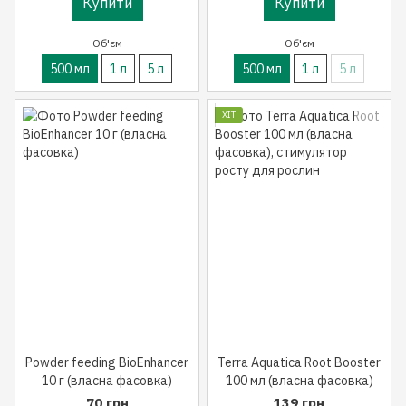
Купити
Купити
Об'єм
Об'єм
500 мл
1 л
5 л
500 мл
1 л
5 л
ХІТ
Powder feeding BioEnhancer
Terra Aquatica Root Booster
10 г (власна фасовка)
100 мл (власна фасовка)
70 грн
139 грн