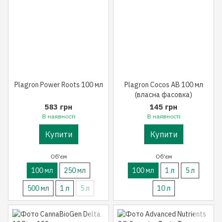
Plagron Power Roots 100 мл
Plagron Cocos AB 100 мл
(власна фасовка)
583 грн
145 грн
В наявності
В наявності
Купити
Купити
Об'єм
Об'єм
100 мл
250 мл
100 мл
1 л
5 л
500 мл
1 л
5 л
10 л