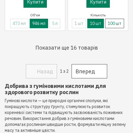
Купити
Купити
Об'єм
Кількість
473 мл
946 мл
5 л
1 шт
10 шт
100 шт
Показати ще 16 товарів
Назад
Вперед
1
з 2
Добрива з гуміновими кислотами для
здорового розвитку рослин
Гумінові кислоти — це природні органічні сполуки, які
покращують структуру ґрунту, стимулюють розвиток
кореневої системи та підвищують засвоюваність поживних
речовин. Використання добрив з гуміновими кислотами
допомагає рослинам швидше рости, формувати міцну зелену
масу та активніше цвісти.