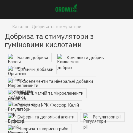
Каталог
Добрива та стимулятори
Добрива та стимулятори з
гуміновими кислотами
Базові добрива
Комплекти добрив
Органічні добавки
Мікроелементи та мінеральні добавки
Кальцій, магній та мікроелементи
Регулятори NPK, Фосфор, Калій
Буферні та допоміжні агенти
Регулятори pH
Мікориза та корисні гриби