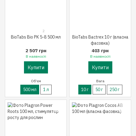
2
BioTabs Bio PK 5-8 500 мл
BioTabs Bactrex 10 г (власна
фасовка)
2 507 грн
403 грн
В наявності
В наявності
Купити
Купити
Об'єм
Вага
500 мл
1 л
10 г
50 г
250 г