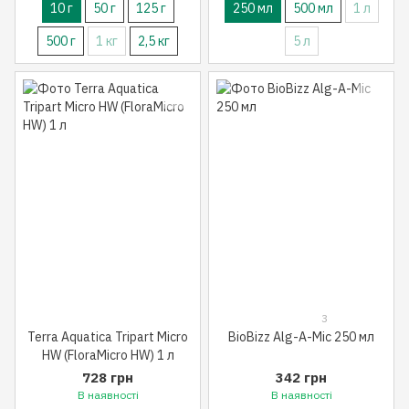
10 г
50 г
125 г
250 мл
500 мл
1 л
500 г
1 кг
2,5 кг
5 л
3
Terra Aquatica Tripart Micro
BioBizz Alg-A-Mic 250 мл
HW (FloraMicro HW) 1 л
728 грн
342 грн
В наявності
В наявності