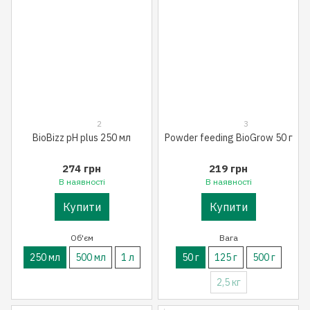
2
3
BioBizz pH plus 250 мл
Powder feeding BioGrow 50 г
274 грн
219 грн
В наявності
В наявності
Купити
Купити
Об'єм
Вага
250 мл
500 мл
1 л
50 г
125 г
500 г
2,5 кг