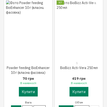
ХІТ
1
Powder feeding BioEnhancer
BioBizz Acti-Vera 250 мл
10 г (власна фасовка)
70 грн
419 грн
В наявності
В наявності
Купити
Купити
Вага
Об'єм