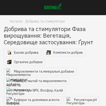
Каталог
Добрива та стимулятори
Добрива та стимулятори Фаза
вирощування: Вегетація,
Середовище застосування: Ґрунт
Базові добрива
Комплекти добрив
Органічні добавки
Мікроелементи та мінеральні добавки
Кальцій, магній та мікроелементи
Регулятори NPK, Фосфор, Калій
Буферні та допоміжні агенти
Регулятори pH