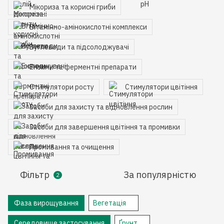
Мікориза та корисні гриби
Вітамінно-амінокислотні комплекси
Вуглеводи та підсолоджувачі
Ензими та ферментні препарати
Стимулятори росту
Стимулятори цвітіння
Засоби для захисту та відновлення рослин
Засоби для завершення цвітіння та промивки
Промивання та очищення
Фільтр
За популярністю
2
Фаза вирощування
Вегетація
Середовище застосування
Ґрунт